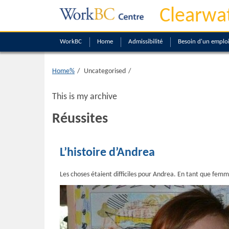
Clearwa
WorkBC
Home
Admissibilité
Besoin d'un emplo
Home%
Uncategorised
This is my archive
Réussites
L’histoire d’Andrea
Les choses étaient difficiles pour Andrea. En tant que fem