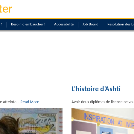
ter
i?
Besoin d'embaucher?
Accessibilité
Job Board
Résolution des Li
L’histoire d’Ashti
me atteinte…
Read More
Avoir deux diplômes de licence ne vo