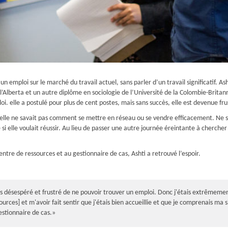
un emploi sur le marché du travail actuel, sans parler d’un travail significatif. 
 l’Alberta et un autre diplôme en sociologie de l’Université de la Colombie-Brit
i. elle a postulé pour plus de cent postes, mais sans succès, elle est devenue fru
, elle ne savait pas comment se mettre en réseau ou se vendre efficacement. Ne s
e si elle voulait réussir. Au lieu de passer une autre journée éreintante à cherche
ntre de ressources et au gestionnaire de cas, Ashti a retrouvé l’espoir.
s désespéré et frustré de ne pouvoir trouver un emploi. Donc j'étais extrêmemen
urces] et m'avoir fait sentir que j'étais bien accueillie et que je comprenais ma s
estionnaire de cas.»