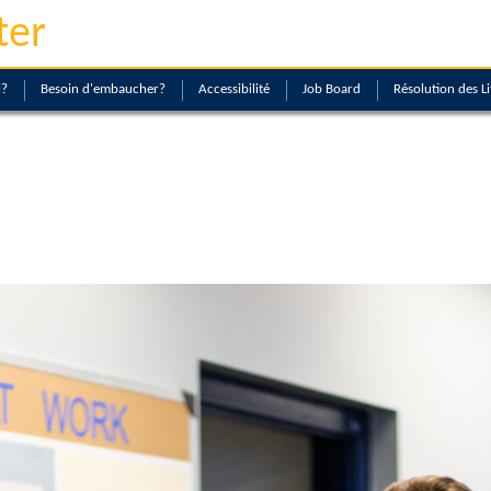
ter
i?
Besoin d'embaucher?
Accessibilité
Job Board
Résolution des Li